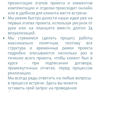
презентации этапов проекта и элементов
комплектации и отделки происходит онлайн
или в удобном для клиента месте встречи.
Мы умеем быстро донести наши идеи уже на
первых этапах проекта, используя рисунок от
руки или на планшете вместо долгих 3д
визуализаций.
Мы стремимся сделать процесс работы
максимально понятным, поэтому вся
структура и временные рамки проекта
подробно описываются несколько раз в
течение всего проекта, чтобы клиент был в
курсе - при подписании договора,
промежуточных отчетах, перед процессом
реализации.
Мы всегда рады ответить на любые вопросы
в процессе встречи. Здесь вы можете
оставить свой запрос на проведение
бесплатной ознокомительной консультации:
Если вы готовы к сотрудничеству с нами, вам
остается выбрать любой из сервисных
пакетов. Ознакомиться с ними можно здесь:
получить бесплатную ознакомительную консультацию
наши сервисные пакеты и дополнительные предложения